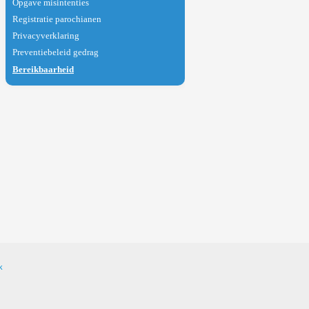
Opgave misintenties
Registratie parochianen
Privacyverklaring
Preventiebeleid gedrag
Bereikbaarheid
k