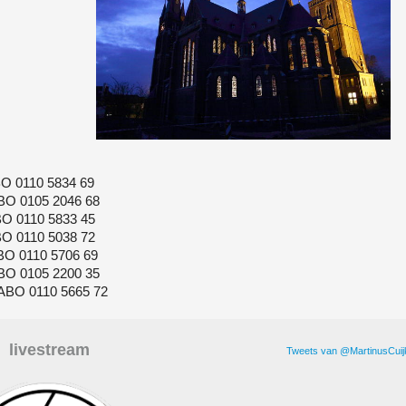
 0110 5834 69
 0105 2046 68
 0110 5833 45
110 5038 72
 0110 5706 69
 0105 2200 35
ABO 0110 5665 72
livestream
Tweets van @MartinusCuij