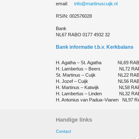
email:
info@martinuscuijk.nl
RSIN: 002576028
Bank
NL67 RABO 0177 4932 32
Bank informatie t.b.v. Kerkbalans
H. Agatha – St. Agatha NL69 RABO
H. Lambertus – Beers NL72 RABO
St. Martinus – Cuijk NL22 RABO
H. Jozef – Cuijk NL56 RABO 0
H. Martinus – Katwijk NL58 RABO
H. Lambertus – Linden NL32 RABO
H. Antonius van Padua–Vianen NL97 R
Handige links
Contact