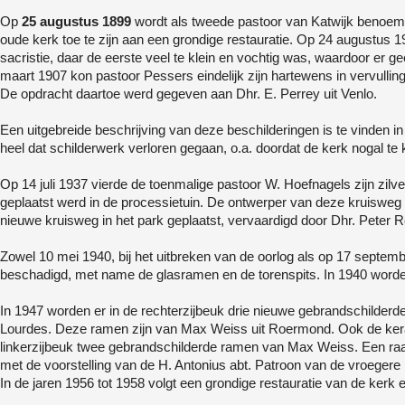
Op
25 augustus 1899
wordt als tweede pastoor van Katwijk benoemd:
oude kerk toe te zijn aan een grondige restauratie. Op 24 augustu
sacristie, daar de eerste veel te klein en vochtig was, waardoor er
maart 1907 kon pastoor Pessers eindelijk zijn hartewens in vervullin
De opdracht daartoe werd gegeven aan Dhr. E. Perrey uit Venlo.
Een uitgebreide beschrijving van deze beschilderingen is te vinden in
heel dat schilderwerk verloren gegaan, o.a. doordat de kerk nogal 
Op 14 juli 1937 vierde de toenmalige pastoor W. Hoefnagels zijn zil
geplaatst werd in de processietuin. De ontwerper van deze kruisweg w
nieuwe kruisweg in het park geplaatst, vervaardigd door Dhr. Peter R
Zowel 10 mei 1940, bij het uitbreken van de oorlog als op 17 septem
beschadigd, met name de glasramen en de torenspits. In 1940 worden
In 1947 worden er in de rechterzijbeuk drie nieuwe gebrandschilderd
Lourdes. Deze ramen zijn van Max Weiss uit Roermond. Ook de ker
linkerzijbeuk twee gebrandschilderde ramen van Max Weiss. Een raa
met de voorstelling van de H. Antonius abt. Patroon van de vroegere 
In de jaren 1956 tot 1958 volgt een grondige restauratie van de kerk e