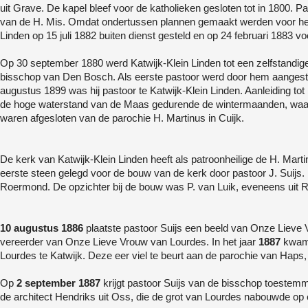
uit Grave. De kapel bleef voor de katholieken gesloten tot in 1800.
van de H. Mis. Omdat ondertussen plannen gemaakt werden voor het
Linden op 15 juli 1882 buiten dienst gesteld en op 24 februari 1883 v
Op 30 september 1880 werd Katwijk-Klein Linden tot een zelfstandig
bisschop van Den Bosch. Als eerste pastoor werd door hem aangeste
augustus 1899 was hij pastoor te Katwijk-Klein Linden. Aanleiding to
de hoge waterstand van de Maas gedurende de wintermaanden, waardo
waren afgesloten van de parochie H. Martinus in Cuijk.
De kerk van Katwijk-Klein Linden heeft als patroonheilige de H. Mar
eerste steen gelegd voor de bouw van de kerk door pastoor J. Suijs.
Roermond. De opzichter bij de bouw was P. van Luik, eveneens uit
10 augustus 1886
plaatste pastoor Suijs een beeld van Onze Lieve 
vereerder van Onze Lieve Vrouw van Lourdes. In het jaar
1887
kwam 
Lourdes te Katwijk. Deze eer viel te beurt aan de parochie van Haps, 
Op
2 september 1887
krijgt pastoor Suijs van de bisschop toestemm
de architect Hendriks uit Oss, die de grot van Lourdes nabouwde op