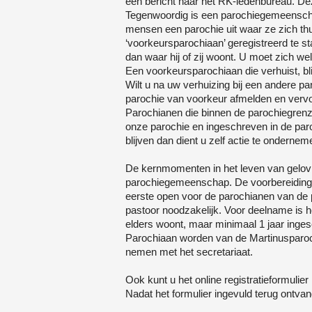
een bericht naar het RK-ledenbureau. De
Tegenwoordig is een parochiegemeenschap 
mensen een parochie uit waar ze zich th
‘voorkeursparochiaan’ geregistreerd te s
dan waar hij of zij woont. U moet zich we
Een voorkeursparochiaan die verhuist, bli
Wilt u na uw verhuizing bij een andere p
parochie van voorkeur afmelden en vervo
Parochianen die binnen de parochiegren
onze parochie en ingeschreven in de par
blijven dan dient u zelf actie te onderne
De kernmomenten in het leven van gelov
parochiegemeenschap. De voorbereiding 
eerste open voor de parochianen van de 
pastoor noodzakelijk. Voor deelname is 
elders woont, maar minimaal 1 jaar inges
Parochiaan worden van de Martinusparochi
nemen met het secretariaat
.
Ook kunt u het online registratieformulier
Nadat het formulier ingevuld terug ontvan