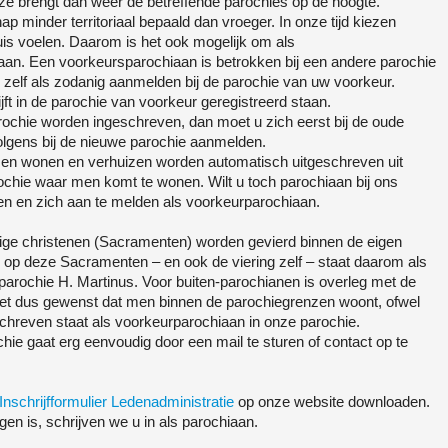
ze brengt dan weer de betreffende parochies op de hoogte.
minder territoriaal bepaald dan vroeger. In onze tijd kiezen
uis voelen. Daarom is het ook mogelijk om als
taan. Een voorkeursparochiaan is betrokken bij een andere parochie
l zelf als zodanig aanmelden bij de parochie van uw voorkeur.
jft in de parochie van voorkeur geregistreerd staan.
arochie worden ingeschreven, dan moet u zich eerst bij de oude
lgens bij de nieuwe parochie aanmelden.
zen wonen en verhuizen worden automatisch uitgeschreven uit
ochie waar men komt te wonen. Wilt u toch parochiaan bij ons
men en zich aan te melden als voorkeurparochiaan.
ige christenen (Sacramenten) worden gevierd binnen de eigen
op deze Sacramenten – en ook de viering zelf – staat daarom als
parochie H. Martinus. Voor buiten-parochianen is overleg met de
het dus gewenst dat men binnen de parochiegrenzen woont, ofwel
chreven staat als voorkeurparochiaan in onze parochie.
e gaat erg eenvoudig door een mail te sturen of contact op te
Inschrijfformulier Ledenadministratie
op onze website downloaden.
gen is, schrijven we u in als parochiaan.